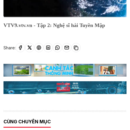
Current
0:01
/
Duration
23:14
VTV9.vtv.vn - Tập 2: Nghệ sĩ hài Tuyền Mập
Time
Share:
CÙNG CHUYÊN MỤC