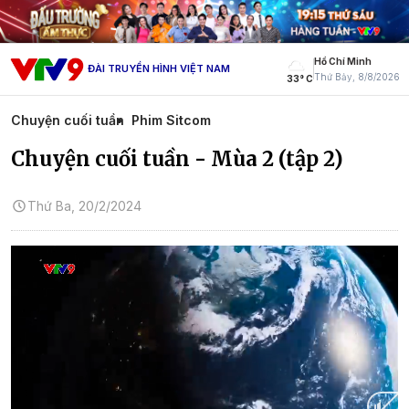
Hồ Chí Minh
ĐÀI TRUYỀN HÌNH VIỆT NAM
Thứ Bảy, 8/8/2026
33° C
Chuyện cuối tuần
Phim Sitcom
Chuyện cuối tuần - Mùa 2 (tập 2)
Thứ Ba, 20/2/2024