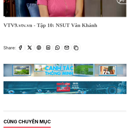
Current
0:20
/
Duration
27:26
VTV9.vtv.vn - Tập 10: NSUT Vân Khánh
Time
Share:
CÙNG CHUYÊN MỤC