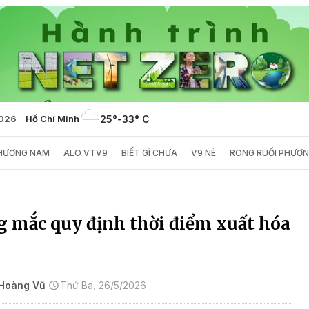
2026
Hồ Chí Minh
25°
-
33° C
PHƯƠNG NAM
ALO VTV9
BIẾT GÌ CHƯA
V9 NÈ
RONG RUỔI PHƯƠ
g mắc quy định thời điểm xuất hóa
Hoàng Vũ
Thứ Ba, 26/5/2026