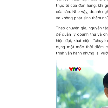
thực tế của đơn hàng: khi g
của sàn. Như vậy, doanh ng
và không phát sinh thêm nhữn
Theo chuyên gia, nguyên tắc
để quản lý doanh thu và chố
hiện đại, khái niệm "chuyể
dụng một mốc thời điểm cứ
trình vận hành nhưng lại vư