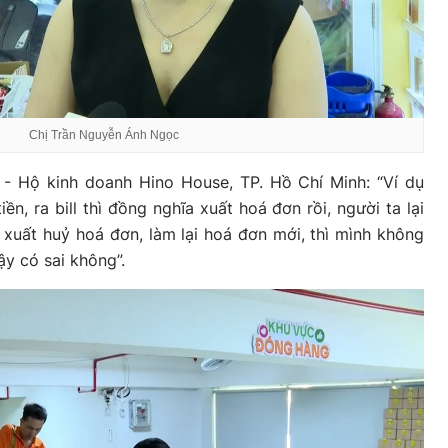
Chị Trần Nguyễn Ánh Ngọc
- Hộ kinh doanh Hino House, TP. Hồ Chí Minh: “Ví dụ
ền, ra bill thì đồng nghĩa xuất hoá đơn rồi, người ta lại
i xuất huỷ hoá đơn, làm lại hoá đơn mới, thì mình không
ậy có sai không”.