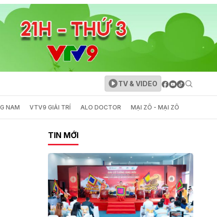
TV & VIDEO
NG NAM
VTV9 GIẢI TRÍ
ALO DOCTOR
MẠI ZÔ - MẠI ZÔ
TIN MỚI