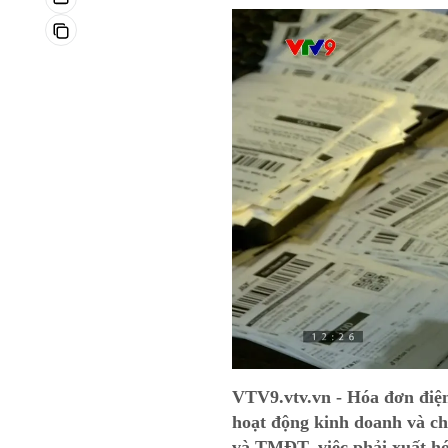
VTV9.vtv.vn - Hóa đơn điệ
hoạt động kinh doanh và chố
và TMĐT, việc phải xuất hó