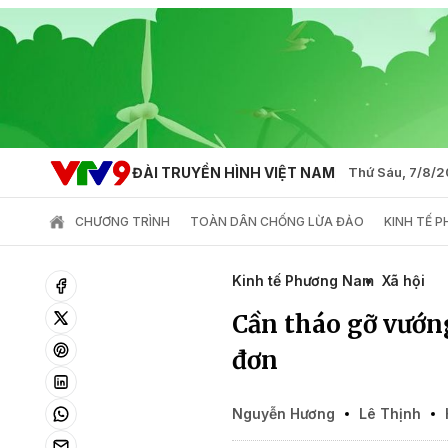
ĐÀI TRUYỀN HÌNH VIỆT NAM
Thứ Sáu, 7/8/
CHƯƠNG TRÌNH
TOÀN DÂN CHỐNG LỪA ĐẢO
KINH TẾ 
Kinh tế Phương Nam
Xã hội
Cần tháo gỡ vướn
đơn
Nguyễn Hương
Lê Thịnh