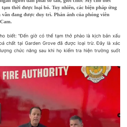
ngàn người dân phải sơ tán, giới chức Mỹ cho biết
 tạm thời được loại bỏ. Tuy nhiên, các biện pháp ứng
n vẫn đang được duy trì. Phản ánh của phóng viên
 Cam.
 biết: “Đến giờ có thể tạm thở phào là kịch bản xấu
á chất tại Garden Grove đã được loại trừ. Đây là xác
lượng chức năng sau khi họ kiểm tra hiện trường suốt