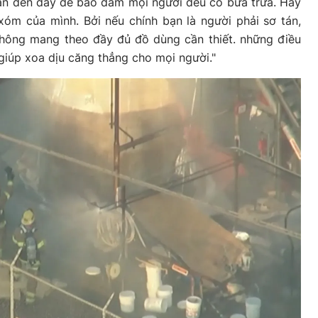
ẫn đến đây để bảo đảm mọi người đều có bữa trưa. Hãy
óm của mình. Bởi nếu chính bạn là người phải sơ tán,
không mang theo đầy đủ đồ dùng cần thiết. những điều
giúp xoa dịu căng thẳng cho mọi người."