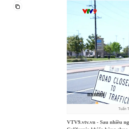
Tuấn T
VTV9.vtv.vn - Sau nhiều n