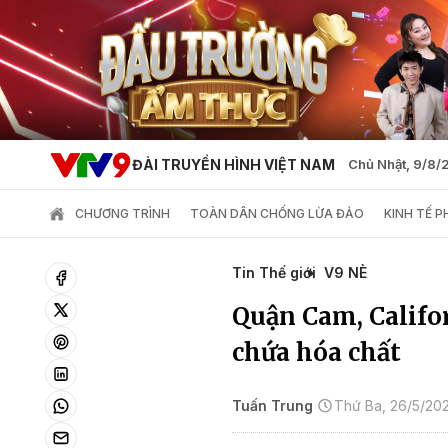
ĐÀI TRUYỀN HÌNH VIỆT NAM
Chủ Nhật, 9/8
CHƯƠNG TRÌNH
TOÀN DÂN CHỐNG LỪA ĐẢO
KINH TẾ 
Tin Thế giới
V9 NÈ
Quận Cam, Califor
chứa hóa chất
Tuấn Trung
Thứ Ba, 26/5/20