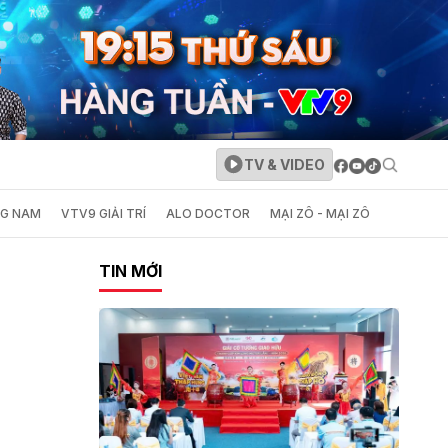
TV & VIDEO
NG NAM
VTV9 GIẢI TRÍ
ALO DOCTOR
MẠI ZÔ - MẠI ZÔ
TIN MỚI