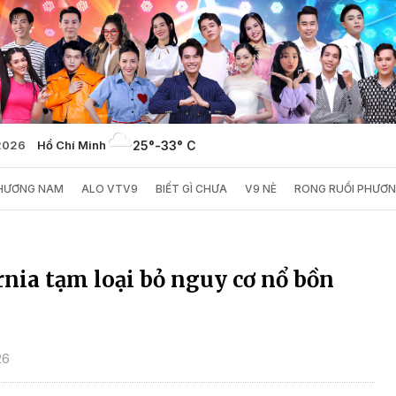
/2026
Hồ Chí Minh
25°
-
33° C
PHƯƠNG NAM
ALO VTV9
BIẾT GÌ CHƯA
V9 NÈ
RONG RUỔI PHƯƠ
nia tạm loại bỏ nguy cơ nổ bồn
26