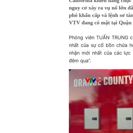
California khiến hàng chục 
nguy cơ xảy ra vụ nổ lớn đã
phó khẩn cấp và lệnh sơ tá
VTV đang có mặt tại Quận
Phóng viên TUẤN TRUNG cho
nhất của sự cố bồn chứa ho
nhận mới nhất của các lực 
đêm qua”.