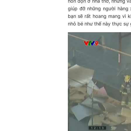
hỗn độn ở nhà thờ, nhưng v
giúp đỡ những người hàng x
bạn sẽ rất hoang mang vì 
nhỏ bé như thế này thực sự 