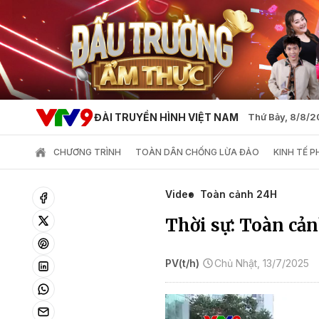
ĐÀI TRUYỀN HÌNH VIỆT NAM
Thứ Bảy, 8/8/
CHƯƠNG TRÌNH
TOÀN DÂN CHỐNG LỪA ĐẢO
KINH TẾ 
Video
Toàn cảnh 24H
Thời sự: Toàn cản
PV(t/h)
Chủ Nhật, 13/7/2025