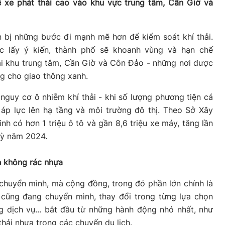
ế xe phát thải cao vào khu vực trung tâm, Cần Giờ và
 bị những bước đi mạnh mẽ hơn để kiểm soát khí thải.
 lấy ý kiến, thành phố sẽ khoanh vùng và hạn chế
ại khu trung tâm, Cần Giờ và Côn Đảo - những nơi được
ng cho giao thông xanh.
nguy cơ ô nhiễm khí thải - khi số lượng phương tiện cá
 áp lực lên hạ tầng và môi trường đô thị. Theo Sở Xây
h có hơn 1 triệu ô tô và gần 8,6 triệu xe máy, tăng lần
 kỳ năm 2024.
ch không rác nhựa
chuyển mình, mà cộng đồng, trong đó phần lớn chính là
 cũng đang chuyển mình, thay đổi trong từng lựa chọn
 dịch vụ... bắt đầu từ những hành động nhỏ nhất, như
thải nhựa trong các chuyến du lịch.