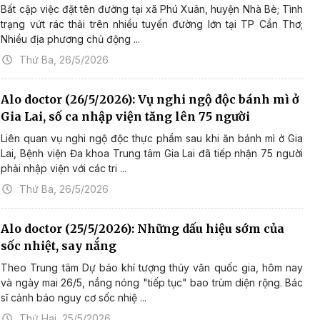
Bất cập việc đặt tên đường tại xã Phú Xuân, huyện Nhà Bè; Tình
trạng vứt rác thải trên nhiều tuyến đường lớn tại TP Cần Thơ;
Nhiều địa phương chủ động ...
Thứ Ba, 26/5/2026
Alo doctor (26/5/2026): Vụ nghi ngộ độc bánh mì ở
Gia Lai, số ca nhập viện tăng lên 75 người
Liên quan vụ nghi ngộ độc thực phẩm sau khi ăn bánh mì ở Gia
Lai, Bệnh viện Đa khoa Trung tâm Gia Lai đã tiếp nhận 75 người
phải nhập viện với các tri ...
Thứ Ba, 26/5/2026
Alo doctor (25/5/2026): Những dấu hiệu sớm của
sốc nhiệt, say nắng
Theo Trung tâm Dự báo khí tượng thủy văn quốc gia, hôm nay
và ngày mai 26/5, nắng nóng "tiếp tục" bao trùm diện rộng. Bác
sĩ cảnh báo nguy cơ sốc nhiệ ...
Thứ Hai, 25/5/2026