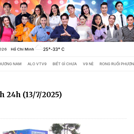
2026
Hồ Chí Minh
25°
-
33° C
PHƯƠNG NAM
ALO VTV9
BIẾT GÌ CHƯA
V9 NÈ
RONG RUỔI PHƯƠ
h 24h (13/7/2025)