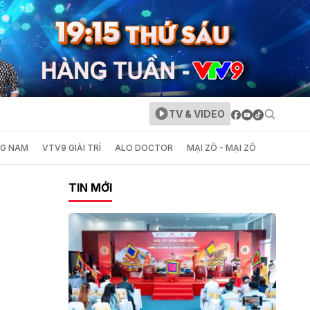
TV & VIDEO
NG NAM
VTV9 GIẢI TRÍ
ALO DOCTOR
MẠI ZÔ - MẠI ZÔ
TIN MỚI