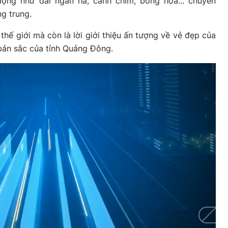
ộng như dải ngân hà, cánh chim, bông hoa... chuyển
g trung.
thế giới mà còn là lời giới thiệu ấn tượng về vẻ đẹp của
bản sắc của tỉnh Quảng Đông.