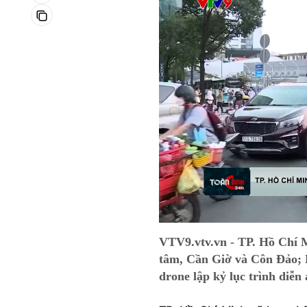
VTV9.vtv.vn - TP. Hồ Chí M
tâm, Cần Giờ và Côn Đảo; D
drone lập kỷ lục trình diễn