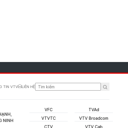
 TIN VTV
LIÊN HỆ
VFC
TVAd
HẠNH,
VTVTC
VTV Broadcom
G NINH
CTV
VTV Cab