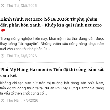
Thứ Tư, 13/5/2026
Hành trình Net Zero (Số 18/2026): Từ phụ phẩm
đến phân bón xanh - Khép kín qui trình net zero
Trong nông nghiệp hiện nay, khái niệm rác thải đang dần được
thay bằng "tài nguyên". Những vườn sầu riêng hàng chục năm
tuổi vẫn xanh tốt nhờ phân ủ t ...
Thứ Tư, 13/5/2026
Phú Mỹ Hưng Harmonie: Tiến độ thi công bám sát
cam kết
Không chỉ tạo sức hút trên thị trường bất động sản phía Nam,
tiến độ thi công thực tế tại dự án Phú Mỹ Hưng Harmonie đang
là yếu tố then chốt củng cố ...
Thứ Năm, 7/5/2026