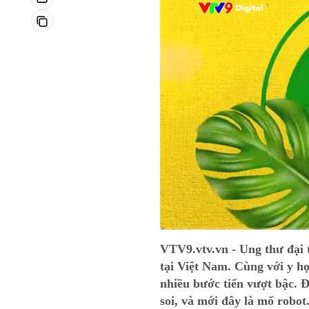
Current
0:01
/
Duration
14:08
VTV9.vtv.vn - Ung thư đại 
Time
tại Việt Nam. Cùng với y họ
nhiều bước tiến vượt bậc. Đ
soi, và mới đây là mổ robo