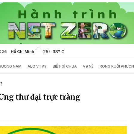
2026
Hồ Chí Minh
25°
-
33° C
PHƯƠNG NAM
ALO VTV9
BIẾT GÌ CHƯA
V9 NÈ
RONG RUỔI PHƯƠ
A?
Ung thư đại trực tràng