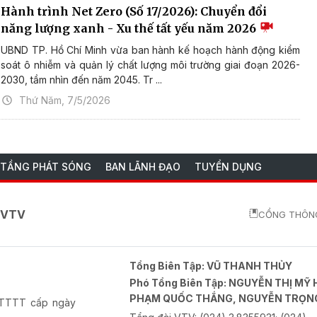
Hành trình Net Zero (Số 17/2026): Chuyển đổi
năng lượng xanh - Xu thế tất yếu năm 2026
UBND TP. Hồ Chí Minh vừa ban hành kế hoạch hành động kiểm
soát ô nhiễm và quản lý chất lượng môi trường giai đoạn 2026-
2030, tầm nhìn đến năm 2045. Tr ...
Thứ Năm, 7/5/2026
 TẦNG PHÁT SÓNG
BAN LÃNH ĐẠO
TUYỂN DỤNG
o VTV
CỔNG THÔNG
Tổng Biên Tập:
VŨ THANH THỦY
Phó Tổng Biên Tập:
NGUYỄN THỊ MỸ 
PHẠM QUỐC THẮNG, NGUYỄN TRỌN
-BTTTT cấp ngày