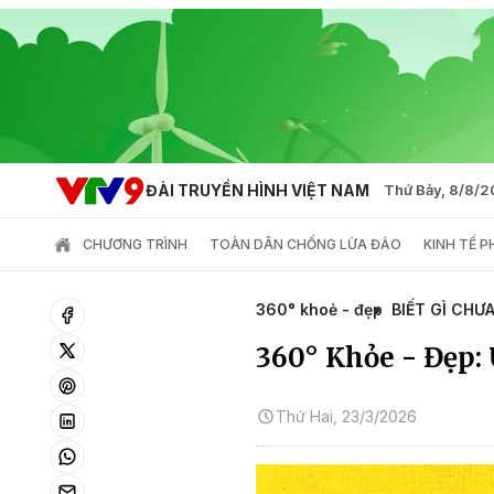
ĐÀI TRUYỀN HÌNH VIỆT NAM
Thứ Bảy, 8/8/
CHƯƠNG TRÌNH
TOÀN DÂN CHỐNG LỪA ĐẢO
KINH TẾ 
360° khoẻ - đẹp
BIẾT GÌ CHƯ
360° Khỏe - Đẹp: 
Thứ Hai, 23/3/2026