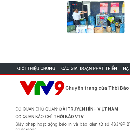
GIỚI THIỆU CHUNG
CÁC GIAI ĐOẠN PHÁT TRIỂN
HẠ
Chuyên trang của Thời Bá
CƠ QUAN CHỦ QUẢN:
ĐÀI TRUYỀN HÌNH VIỆT NAM
CƠ QUAN BÁO CHÍ:
THỜI BÁO VTV
Giấy phép hoạt động báo in và báo điện tử số 483/GP