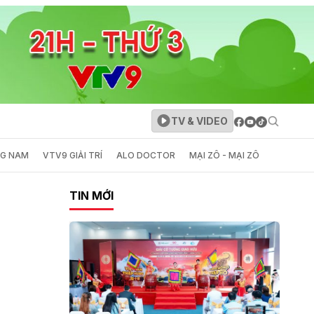
TV & VIDEO
NG NAM
VTV9 GIẢI TRÍ
ALO DOCTOR
MẠI ZÔ - MẠI ZÔ
TIN MỚI