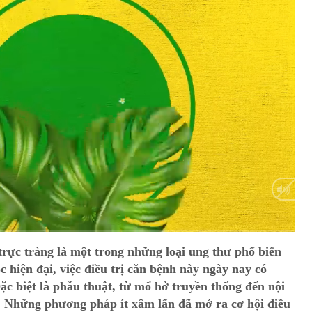
HD
Auto
trực tràng là một trong những loại ung thư phổ biến
c hiện đại, việc điều trị căn bệnh này ngày nay có
ặc biệt là phẫu thuật, từ mổ hở truyền thống đến nội
t. Những phương pháp ít xâm lấn đã mở ra cơ hội điều