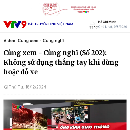
Hồ Chí Minh
ĐÀI TRUYỀN HÌNH VIỆT NAM
Chủ Nhật, 9/8/2026
33° C
Video
Cùng xem - Cùng nghĩ
Cùng xem - Cùng nghĩ (Số 202):
Không sử dụng thắng tay khi dừng
hoặc đỗ xe
Thứ Tư, 18/12/2024