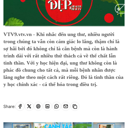
Current
0:13
/
Duration
14:58
VTV9.vtv.vn - Khi nhắc đến ung thư, nhiều người
Time
trong chúng ta vẫn còn cảm giác lo lắng, thậm chí là
sợ hãi bởi đó không chỉ là căn bệnh mà còn là hành
trình dài với rất nhiều thử thách cả về thể chất lẫn
tinh thần. Với y học hiện đại, ung thư không còn là
phác đồ chung cho tất cả, mà mỗi bệnh nhân được
lắng nghe theo một cách rất riêng. Đó là tinh thần của
y học chính xác - cá thể hóa trong điều trị.
Share: