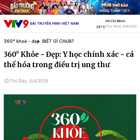
Hồ Chí Minh
ĐÀI TRUYỀN HÌNH VIỆT NAM
Chủ Nhật, 9/8/2026
33° C
360° khoẻ - đẹp
BIẾT GÌ CHƯA?
360° Khỏe - Đẹp: Y học chính xác - cá
thể hóa trong điều trị ung thư
Thứ Bảy, 4/4/2026