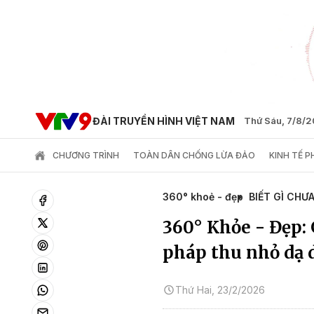
ĐÀI TRUYỀN HÌNH VIỆT NAM
Thứ Sáu, 7/8/
CHƯƠNG TRÌNH
TOÀN DÂN CHỐNG LỪA ĐẢO
KINH TẾ 
360° khoẻ - đẹp
BIẾT GÌ CHƯ
360° Khỏe - Đẹp:
pháp thu nhỏ dạ 
Thứ Hai, 23/2/2026