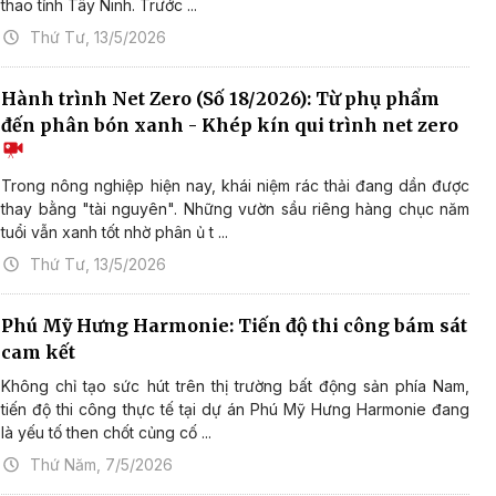
thao tỉnh Tây Ninh. Trước ...
Thứ Tư, 13/5/2026
Hành trình Net Zero (Số 18/2026): Từ phụ phẩm
đến phân bón xanh - Khép kín qui trình net zero
Trong nông nghiệp hiện nay, khái niệm rác thải đang dần được
thay bằng "tài nguyên". Những vườn sầu riêng hàng chục năm
tuổi vẫn xanh tốt nhờ phân ủ t ...
Thứ Tư, 13/5/2026
Phú Mỹ Hưng Harmonie: Tiến độ thi công bám sát
cam kết
Không chỉ tạo sức hút trên thị trường bất động sản phía Nam,
tiến độ thi công thực tế tại dự án Phú Mỹ Hưng Harmonie đang
là yếu tố then chốt củng cố ...
Thứ Năm, 7/5/2026