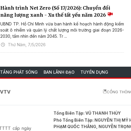
Hành trình Net Zero (Số 17/2026): Chuyển đổi
năng lượng xanh - Xu thế tất yếu năm 2026
UBND TP. Hồ Chí Minh vừa ban hành kế hoạch hành động kiểm
soát ô nhiễm và quản lý chất lượng môi trường giai đoạn 2026-
2030, tầm nhìn đến năm 2045. Tr ...
Thứ Năm, 7/5/2026
 TẦNG PHÁT SÓNG
BAN LÃNH ĐẠO
TUYỂN DỤNG
o VTV
CỔNG THÔNG
Tổng Biên Tập:
VŨ THANH THỦY
Phó Tổng Biên Tập:
NGUYỄN THỊ MỸ 
PHẠM QUỐC THẮNG, NGUYỄN TRỌN
-BTTTT cấp ngày