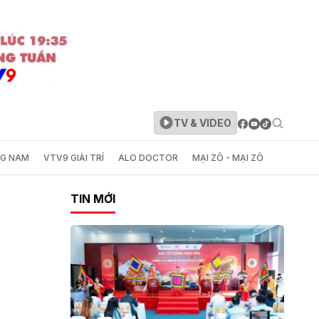
TV & VIDEO
NG NAM
VTV9 GIẢI TRÍ
ALO DOCTOR
MẠI ZÔ - MẠI ZÔ
TIN MỚI