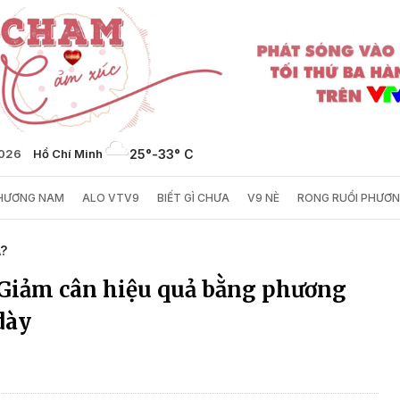
2026
Hồ Chí Minh
25°
-
33° C
PHƯƠNG NAM
ALO VTV9
BIẾT GÌ CHƯA
V9 NÈ
RONG RUỔI PHƯƠ
A?
 Giảm cân hiệu quả bằng phương
dày