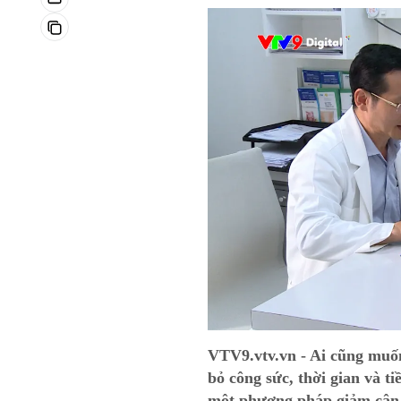
VTV9.vtv.vn - Ai cũng muốn
bỏ công sức, thời gian và 
một phương pháp giảm cân 