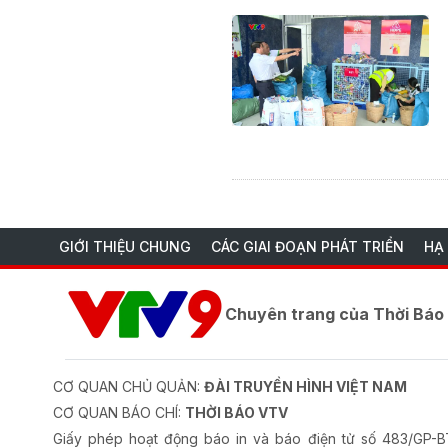
GIỚI THIỆU CHUNG
CÁC GIAI ĐOẠN PHÁT TRIỂN
HẠ
Chuyên trang của Thời Bá
CƠ QUAN CHỦ QUẢN:
ĐÀI TRUYỀN HÌNH VIỆT NAM
CƠ QUAN BÁO CHÍ:
THỜI BÁO VTV
Giấy phép hoạt động báo in và báo điện tử số 483/GP