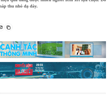
háp thu nhỏ dạ dày.