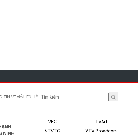
 TIN VTV
LIÊN HỆ
VFC
TVAd
HẠNH,
VTVTC
VTV Broadcom
G NINH