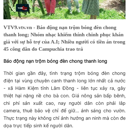
VTV9.vtv.vn - Báo động nạn trộm bóng đèn chong
thanh long; Nhóm nhạc khiếm thính chinh phục khán
giả với sự hỗ trợ của A.I; Nhiều người có tiền án trong
45 công dân do Campuchia trao trả
Báo động nạn trộm bóng đèn chong thanh long
Thời gian gần đây, tình trạng trộm bóng đèn chong
điện tại vùng chuyên canh thanh long lớn nhất cả nước
- xã Hàm Kiệm tỉnh Lâm Đồng - liên tục xảy ra, gây
thiệt hại nặng nề cho bà con. Giá nông sản bấp bênh,
chi phí sản xuất cao, nay người dân còn phải lắp
camera, thuê bảo vệ chỉ để giữ… ánh sáng cho vườn.
Thực trạng này không chỉ ảnh hưởng an ninh mà còn đe
dọa trực tiếp sinh kế người dân.