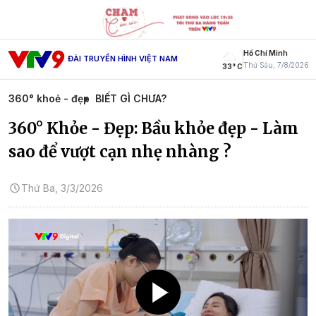
Hồ Chí Minh
ĐÀI TRUYỀN HÌNH VIỆT NAM
Thứ Sáu, 7/8/2026
33° C
360° khoẻ - đẹp
BIẾT GÌ CHƯA?
360° Khỏe - Đẹp: Bầu khỏe đẹp - Làm
sao để vượt cạn nhẹ nhàng ?
Thứ Ba, 3/3/2026