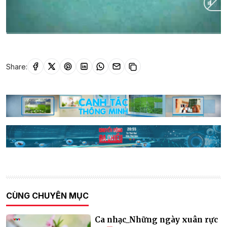
Current
0:01
/
Duration
26:00
Time
Share:
CÙNG CHUYÊN MỤC
Ca nhạc_Những ngày xuân rực