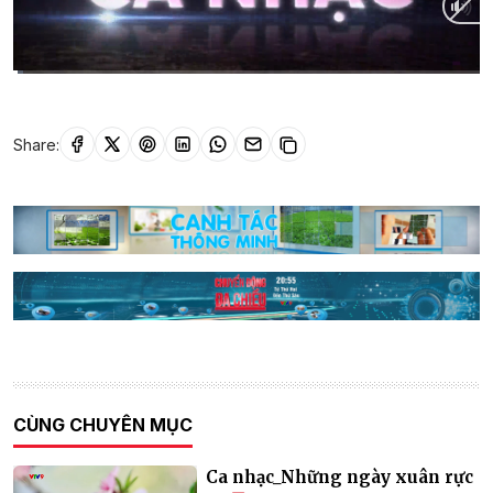
Current
0:15
/
Duration
26:16
Time
Share:
CÙNG CHUYÊN MỤC
Ca nhạc_Những ngày xuân rực