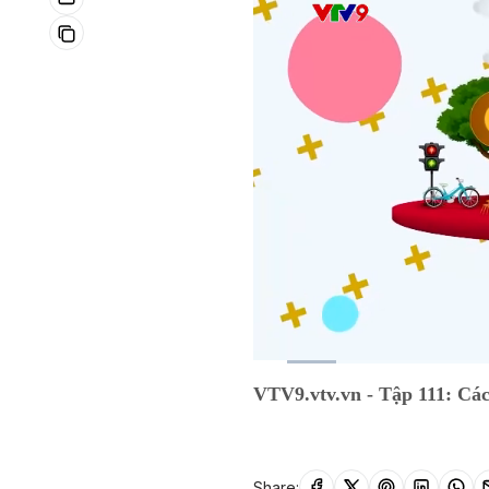
Current
0:15
/
Duration
5:02
VTV9.vtv.vn - Tập 111: Cách
Time
Share: