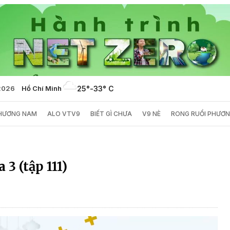
2026
Hồ Chí Minh
25°
-
33° C
PHƯƠNG NAM
ALO VTV9
BIẾT GÌ CHƯA
V9 NÈ
RONG RUỔI PHƯƠ
 3 (tập 111)