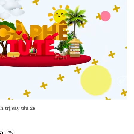
HD
Auto
 trị say tàu xe