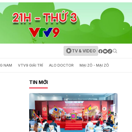
TV & VIDEO
NG NAM
VTV9 GIẢI TRÍ
ALO DOCTOR
MẠI ZÔ - MẠI ZÔ
TIN MỚI