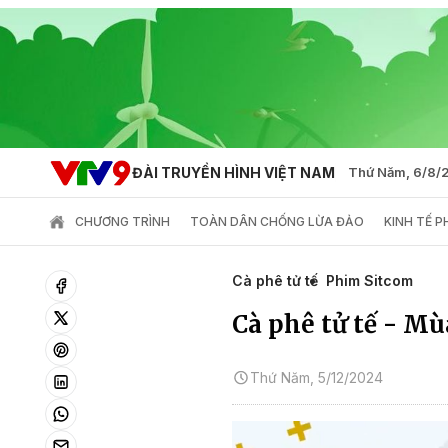
ĐÀI TRUYỀN HÌNH VIỆT NAM
Thứ Năm, 6/8/
CHƯƠNG TRÌNH
TOÀN DÂN CHỐNG LỪA ĐẢO
KINH TẾ 
Cà phê tử tế
Phim Sitcom
Cà phê tử tế - Mùa
Thứ Năm, 5/12/2024