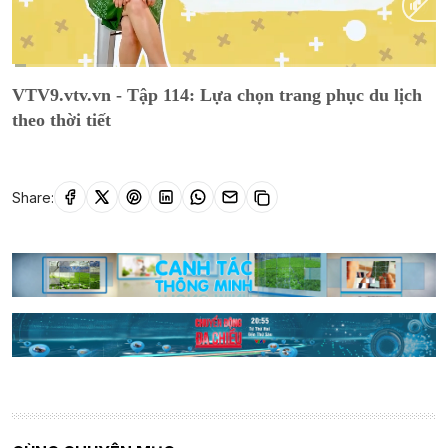
Current
0:01
/
Duration
5:07
VTV9.vtv.vn - Tập 114: Lựa chọn trang phục du lịch
Time
theo thời tiết
Share: