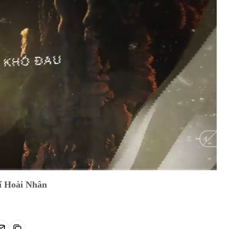
HD
Auto
sĩ Hoài Nhân