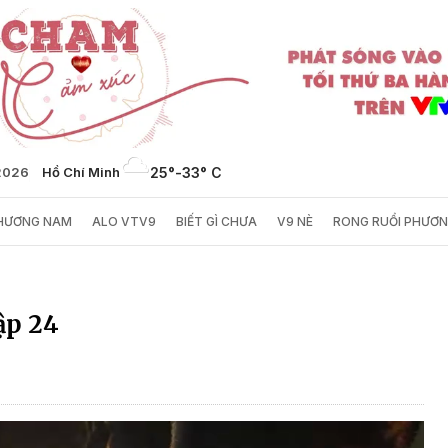
2026
Hồ Chí Minh
25°
-
33° C
PHƯƠNG NAM
ALO VTV9
BIẾT GÌ CHƯA
V9 NÈ
RONG RUỔI PHƯƠ
ập 24