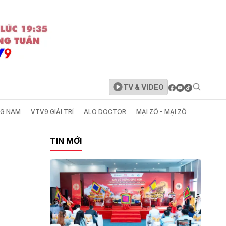
TV & VIDEO
NG NAM
VTV9 GIẢI TRÍ
ALO DOCTOR
MẠI ZÔ - MẠI ZÔ
TIN MỚI