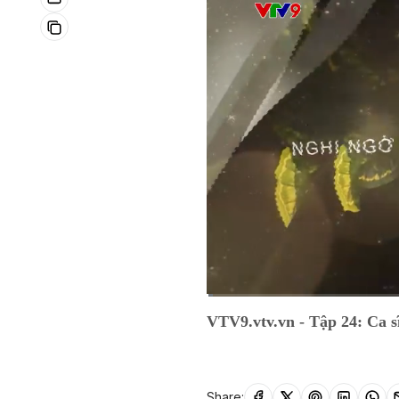
Current
0:06
/
Duration
26:44
VTV9.vtv.vn - Tập 24: Ca 
Time
Share: