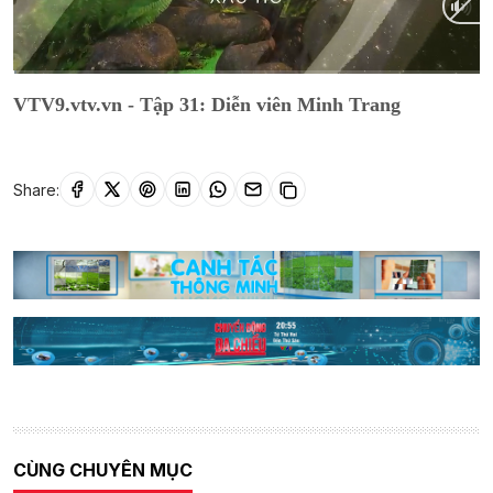
Current
0:01
/
Duration
26:38
VTV9.vtv.vn - Tập 31: Diễn viên Minh Trang
Time
Share:
CÙNG CHUYÊN MỤC