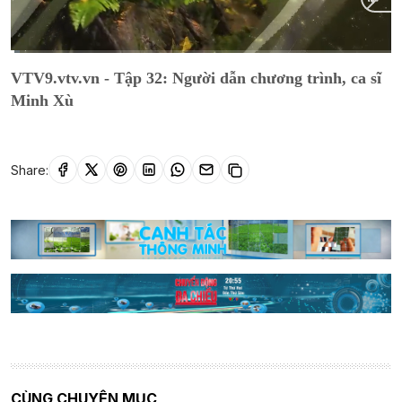
Current
0:15
/
Duration
25:36
VTV9.vtv.vn - Tập 32: Người dẫn chương trình, ca sĩ
Time
Minh Xù
Share:
CÙNG CHUYÊN MỤC