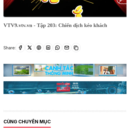
Current
0:01
/
Duration
11:19
VTV9.vtv.vn - Tập 203: Chiến dịch kéo khách
Time
Share:
CÙNG CHUYÊN MỤC