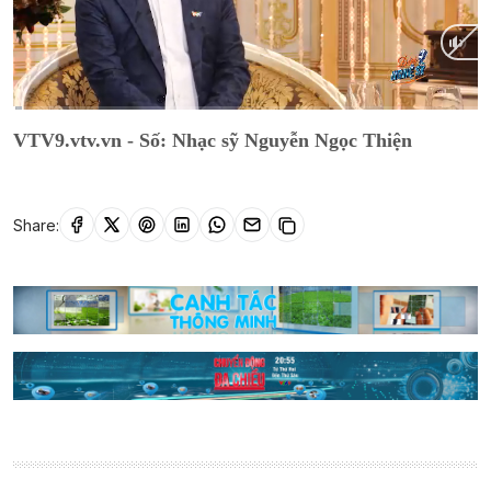
Current
0:13
/
Duration
41:10
VTV9.vtv.vn - Số: Nhạc sỹ Nguyễn Ngọc Thiện
Time
Share: