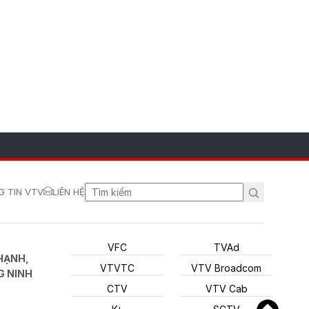
 TIN VTV
LIÊN HỆ
VFC
TVAd
HẠNH,
VTVTC
VTV Broadcom
G NINH
CTV
VTV Cab