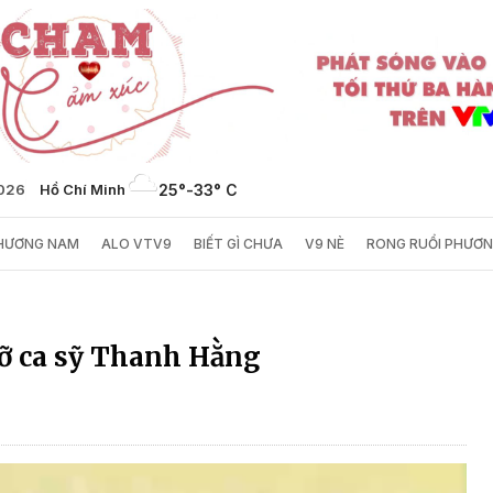
2026
Hồ Chí Minh
25°
-
33° C
PHƯƠNG NAM
ALO VTV9
BIẾT GÌ CHƯA
V9 NÈ
RONG RUỔI PHƯƠ
gỡ ca sỹ Thanh Hằng