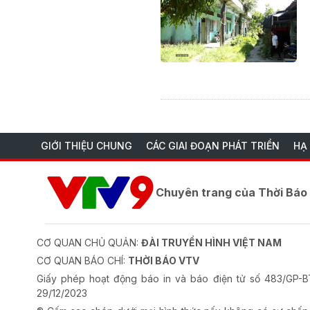
GIỚI THIỆU CHUNG
CÁC GIAI ĐOẠN PHÁT TRIỂN
HẠ
Chuyên trang của Thời Bá
CƠ QUAN CHỦ QUẢN:
ĐÀI TRUYỀN HÌNH VIỆT NAM
CƠ QUAN BÁO CHÍ:
THỜI BÁO VTV
Giấy phép hoạt động báo in và báo điện tử số 483/GP
29/12/2023