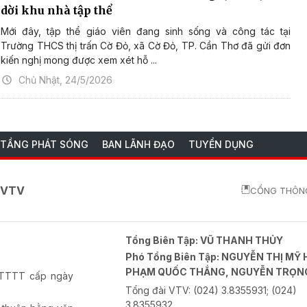
dời khu nhà tập thể
Mới đây, tập thể giáo viên đang sinh sống và công tác tại
Trường THCS thị trấn Cờ Đỏ, xã Cờ Đỏ, TP. Cần Thơ đã gửi đơn
kiến nghị mong được xem xét hỗ ...
Chủ Nhật, 24/5/2026
 TẦNG PHÁT SÓNG
BAN LÃNH ĐẠO
TUYỂN DỤNG
o VTV
CỔNG THÔNG
Tổng Biên Tập:
VŨ THANH THỦY
Phó Tổng Biên Tập:
NGUYỄN THỊ MỸ 
PHẠM QUỐC THẮNG, NGUYỄN TRỌN
-BTTTT cấp ngày
Tổng đài VTV:
(024) 3.8355931; (024)
3.8355932