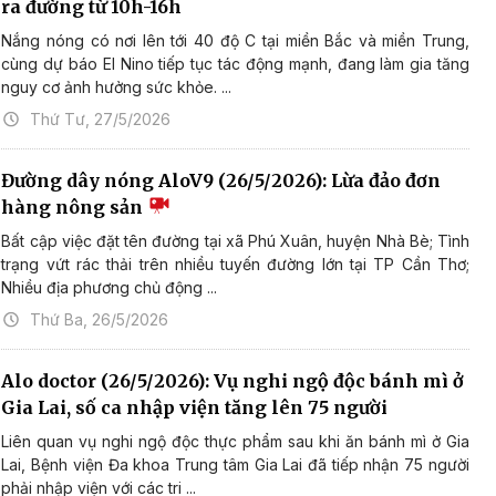
ra đường từ 10h-16h
Nắng nóng có nơi lên tới 40 độ C tại miền Bắc và miền Trung,
cùng dự báo El Nino tiếp tục tác động mạnh, đang làm gia tăng
nguy cơ ảnh hưởng sức khỏe. ...
Thứ Tư, 27/5/2026
Đường dây nóng AloV9 (26/5/2026): Lừa đảo đơn
hàng nông sản
Bất cập việc đặt tên đường tại xã Phú Xuân, huyện Nhà Bè; Tình
trạng vứt rác thải trên nhiều tuyến đường lớn tại TP Cần Thơ;
Nhiều địa phương chủ động ...
Thứ Ba, 26/5/2026
Alo doctor (26/5/2026): Vụ nghi ngộ độc bánh mì ở
Gia Lai, số ca nhập viện tăng lên 75 người
Liên quan vụ nghi ngộ độc thực phẩm sau khi ăn bánh mì ở Gia
Lai, Bệnh viện Đa khoa Trung tâm Gia Lai đã tiếp nhận 75 người
phải nhập viện với các tri ...