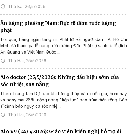
Thứ Ba, 26/5/2026
Ấn tượng phương Nam: Rực rỡ đêm rước tượng
phật
Tối qua, hàng ngàn tăng ni, Phật tử và người dân TP. Hồ Chí
Minh đã tham gia lễ cung rước tượng Đức Phật sơ sanh từ tổ đình
Ấn Quang về Việt Nam Quốc ...
Thứ Hai, 25/5/2026
Alo doctor (25/5/2026): Những dấu hiệu sớm của
sốc nhiệt, say nắng
Theo Trung tâm Dự báo khí tượng thủy văn quốc gia, hôm nay
và ngày mai 26/5, nắng nóng "tiếp tục" bao trùm diện rộng. Bác
sĩ cảnh báo nguy cơ sốc nhiệ ...
Thứ Hai, 25/5/2026
Alo V9 (24/5/2026): Giáo viên kiến nghị hỗ trợ di