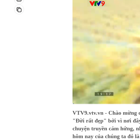
Current
0:02
/
Duration
12:52
VTV9.vtv.vn - Chào mừng qu
Time
"Đời rất đẹp" bởi vì nơi đâ
chuyện truyền cảm hứng, n
hôm nay của chúng ta đó là