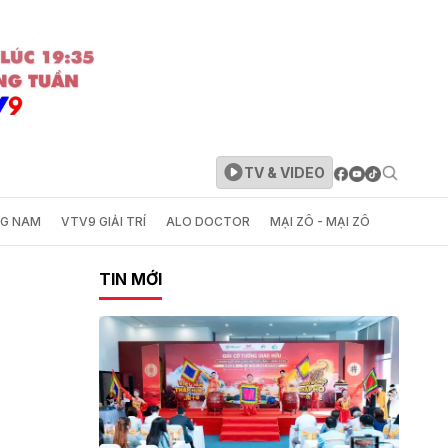
TV & VIDEO
NG NAM
VTV9 GIẢI TRÍ
ALO DOCTOR
MẠI ZÔ - MẠI ZÔ
TIN MỚI