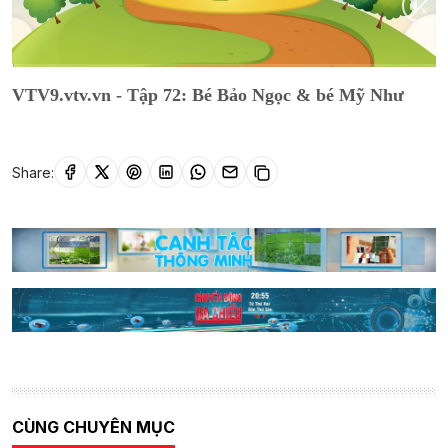
Current
0:02
/
Duration
52:14
VTV9.vtv.vn - Tập 72: Bé Bảo Ngọc & bé Mỹ Như
Time
Share:
CÙNG CHUYÊN MỤC