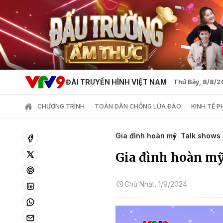
ĐÀI TRUYỀN HÌNH VIỆT NAM
Thứ Bảy, 8/8/
CHƯƠNG TRÌNH
TOÀN DÂN CHỐNG LỪA ĐẢO
KINH TẾ 
Gia đình hoàn mỹ
Talk shows
Gia đình hoàn mỹ 
Chủ Nhật, 1/9/2024