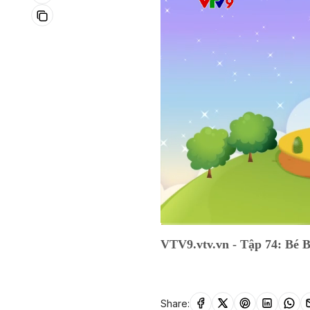
Current
0:02
/
Duration
52:34
VTV9.vtv.vn - Tập 74: Bé 
Time
Share: