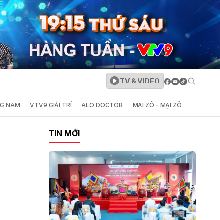
TV & VIDEO
NG NAM
VTV9 GIẢI TRÍ
ALO DOCTOR
MẠI ZÔ - MẠI ZÔ
TIN MỚI