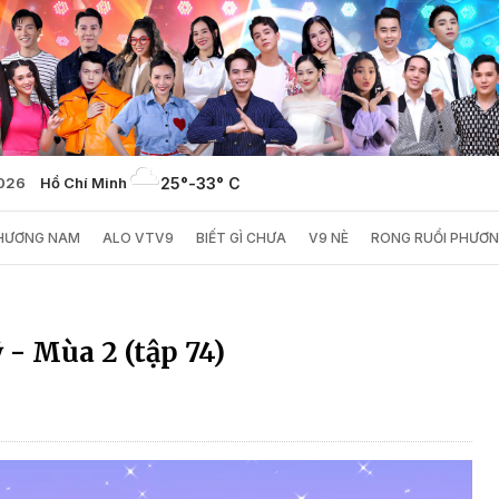
2026
Hồ Chí Minh
25°
-
33° C
PHƯƠNG NAM
ALO VTV9
BIẾT GÌ CHƯA
V9 NÈ
RONG RUỔI PHƯƠ
- Mùa 2 (tập 74)