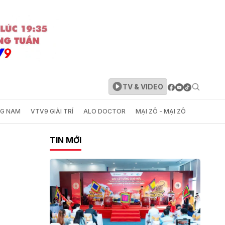
TV & VIDEO
NG NAM
VTV9 GIẢI TRÍ
ALO DOCTOR
MẠI ZÔ - MẠI ZÔ
TIN MỚI