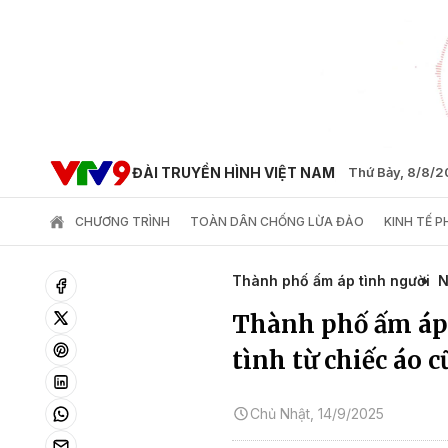
ĐÀI TRUYỀN HÌNH VIỆT NAM
Thứ Bảy, 8/8/
CHƯƠNG TRÌNH
TOÀN DÂN CHỐNG LỪA ĐẢO
KINH TẾ 
Thành phố ấm áp tình người
N
Thành phố ấm áp 
tình từ chiếc áo c
Chủ Nhật, 14/9/2025