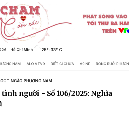
2026
Hồ Chí Minh
25°
-
33° C
PHƯƠNG NAM
ALO VTV9
BIẾT GÌ CHƯA
V9 NÈ
RONG RUỔI PHƯƠ
GỌT NGÀO PHƯƠNG NAM
tình người - Số 106/2025: Nghĩa
ũ