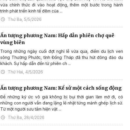
vừa chính thức đi vào hoạt động, thêm một bước trong hành
trình phát triển kinh tế đêm của ...
Thứ Ba, 5/5/2026
Ấn tượng phương Nam: Hấp dẫn phiên chợ quê
vùng biên
Trong những ngày cuối đợt nghỉ lễ vừa qua, điểm du lịch ven
sông Thường Phước, tỉnh Đồng Tháp đã thu hút đông đảo du
khách. Sự hấp dẫn đến từ phiên ch ...
Thứ Hai, 4/5/2026
Ấn tượng phương Nam: Kể sử một cách sống động
Để những ký ức vô giá không bị bụi thời gian làm mờ đi, có
những con người vẫn đang lặng lẽ nhặt từng mảnh ghép lịch sử.
Từ một người sưu tầm hiện vật ...
Thứ Ba, 28/4/2026