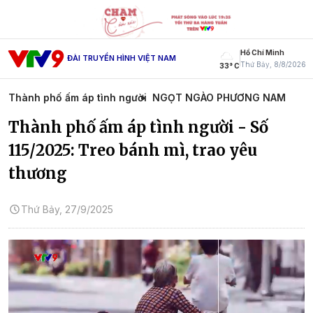
Hồ Chí Minh
ĐÀI TRUYỀN HÌNH VIỆT NAM
Thứ Bảy, 8/8/2026
33° C
Thành phố ấm áp tình người
NGỌT NGÀO PHƯƠNG NAM
Thành phố ấm áp tình người - Số
115/2025: Treo bánh mì, trao yêu
thương
Thứ Bảy, 27/9/2025