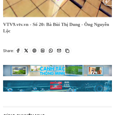
Current
0:02
/
Duration
16:56
VTV9.vtv.vn - Số 20: Bà Bùi Thị Dung - Ông Nguyễn
Time
Lộc
Share: