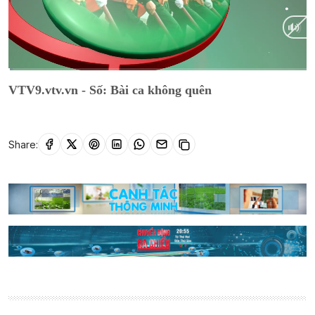
Current
0:07
/
Duration
26:45
VTV9.vtv.vn - Số: Bài ca không quên
Time
Share: