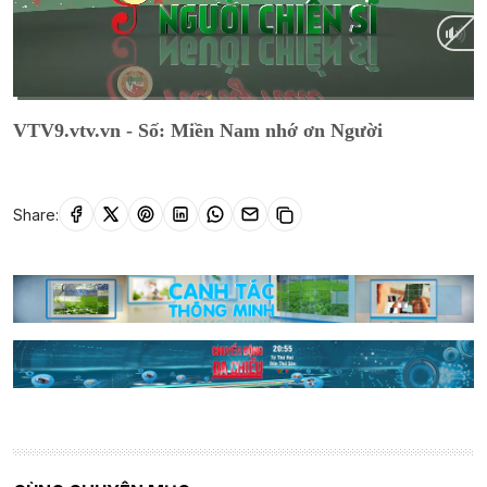
Current
0:16
/
Duration
29:03
VTV9.vtv.vn - Số: Miền Nam nhớ ơn Người
Time
Share: