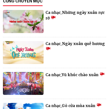
CÙNG CHUYÊN MỤC
Ca nhạc_Những ngày xuân rực
rỡ
Ca nhạc_Ngày xuân quê hương
Ca nhạc_Vũ khúc chào xuân
Ca nhạc_Gõ cửa mùa xuân