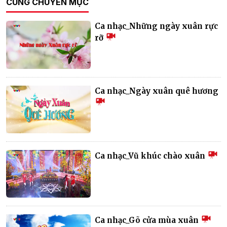
CÙNG CHUYÊN MỤC
Ca nhạc_Những ngày xuân rực
rỡ
Ca nhạc_Ngày xuân quê hương
Ca nhạc_Vũ khúc chào xuân
Ca nhạc_Gõ cửa mùa xuân