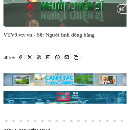
Current
0:15
/
Duration
28:21
VTV9.vtv.vn - Số: Người lính đồng bằng
Time
Share: