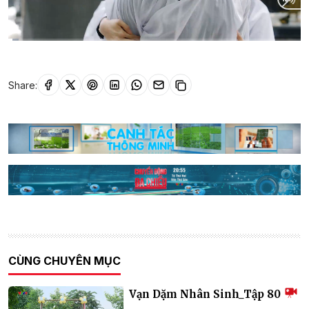
Current
0:20
/
Duration
24:39
Time
Share:
CÙNG CHUYÊN MỤC
Vạn Dặm Nhân Sinh_Tập 80