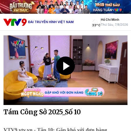
Hồ Chí Minh
ĐÀI TRUYỀN HÌNH VIỆT NAM
Thứ Sáu, 7/8/2026
33° C
Tám Công Sở 2025_Số 10
VTV9.vtv.vn - Tập 10: Gặp khó với đơn hàng