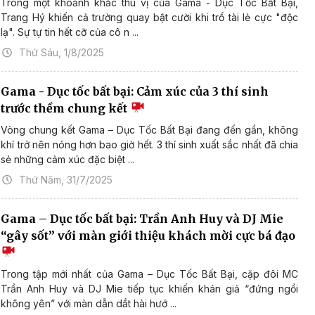
Trong một khoảnh khắc thú vị của Gama - Dục Tốc Bất Bại,
Trang Hý khiến cả trường quay bật cười khi trổ tài lẻ cực "độc
lạ". Sự tự tin hết cỡ của cô n ...
Thứ Sáu, 1/8/2025
Gama - Dục tốc bất bại: Cảm xúc của 3 thí sinh
trước thềm chung kết
Vòng chung kết Gama – Dục Tốc Bất Bại đang đến gần, không
khí trở nên nóng hơn bao giờ hết. 3 thí sinh xuất sắc nhất đã chia
sẻ những cảm xúc đặc biệt ...
Thứ Năm, 31/7/2025
Gama – Dục tốc bất bại: Trần Anh Huy và DJ Mie
“gây sốt” với màn giới thiệu khách mời cực bá đạo
Trong tập mới nhất của Gama – Dục Tốc Bất Bại, cặp đôi MC
Trần Anh Huy và DJ Mie tiếp tục khiến khán giả “đứng ngồi
không yên” với màn dẫn dắt hài hướ ...