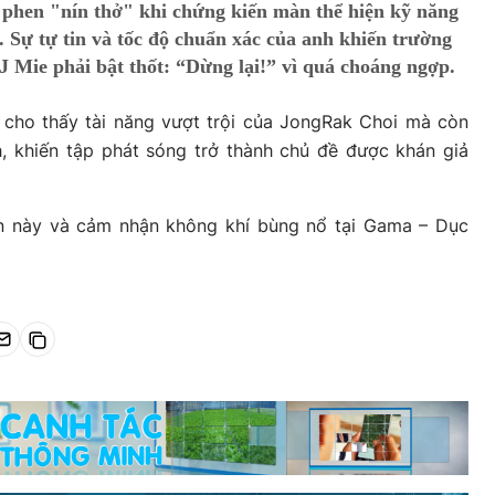
 phen "nín thở" khi chứng kiến màn thể hiện kỹ năng
 Sự tự tin và tốc độ chuẩn xác của anh khiến trường
Mie phải bật thốt: “Dừng lại!” vì quá choáng ngợp.
 cho thấy tài năng vượt trội của JongRak Choi mà còn
h, khiến tập phát sóng trở thành chủ đề được khán giả
ễn này và cảm nhận không khí bùng nổ tại Gama – Dục