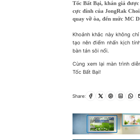
Time
Tốc Bất Bại, khán giả được
cực đỉnh của JongRak Choi.
quay vỡ òa, đến mức MC DJ 
Khoảnh khắc này không chỉ
tạo nên điểm nhấn kịch tín
bàn tán sôi nổi.
Cùng xem lại màn trình di
Tốc Bất Bại!
Share: