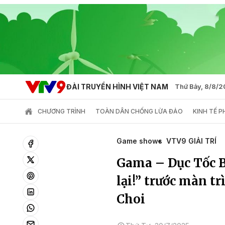
ĐÀI TRUYỀN HÌNH VIỆT NAM
Thứ Bảy, 8/8/
CHƯƠNG TRÌNH
TOÀN DÂN CHỐNG LỪA ĐẢO
KINH TẾ 
Game shows
VTV9 GIẢI TRÍ
Gama – Dục Tốc Bấ
lại!” trước màn t
Choi