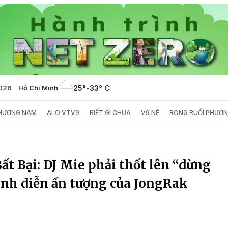
2026
Hồ Chí Minh
25°
-
33° C
PHƯƠNG NAM
ALO VTV9
BIẾT GÌ CHƯA
V9 NÈ
RONG RUỔI PHƯƠ
t Bại: DJ Mie phải thốt lên “dừng
rình diễn ấn tượng của JongRak