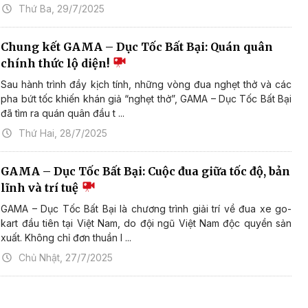
Thứ Ba, 29/7/2025
Chung kết GAMA – Dục Tốc Bất Bại: Quán quân
chính thức lộ diện!
Sau hành trình đầy kịch tính, những vòng đua nghẹt thở và các
pha bứt tốc khiến khán giả “nghẹt thở”, GAMA – Dục Tốc Bất Bại
đã tìm ra quán quân đầu t ...
Thứ Hai, 28/7/2025
GAMA – Dục Tốc Bất Bại: Cuộc đua giữa tốc độ, bản
lĩnh và trí tuệ
GAMA – Dục Tốc Bất Bại là chương trình giải trí về đua xe go-
kart đầu tiên tại Việt Nam, do đội ngũ Việt Nam độc quyền sản
xuất. Không chỉ đơn thuần l ...
Chủ Nhật, 27/7/2025