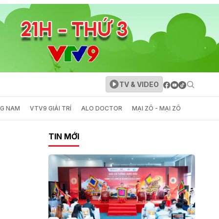
TV & VIDEO
NG NAM
VTV9 GIẢI TRÍ
ALO DOCTOR
MẠI ZÔ - MẠI ZÔ
TIN MỚI