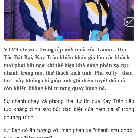
Current
0:02
/
Duration
5:16
VTV9.vtv.vn - Trong tập mới nhất của Gama – Dục
Time
Tốc Bất Bại, Kay Trần khiến khán giả lẫn các khách
mời phải bất ngờ khi thể hiện khả năng phản xạ cực
nhanh trong một thử thách kịch tính. Pha xử lý "thần
tốc" này không chỉ giúp anh ghi điểm tuyệt đối mà
còn khiến không khí trường quay bùng nổ.
Sự nhanh nhạy và phong thái tự tin của Kay Trần tiếp
tục khẳng định sức hút đặc biệt của nam ca sĩ trong
chương trình.
👉 Bạn có ấn tượng với màn phản xạ "nhanh như chớp"