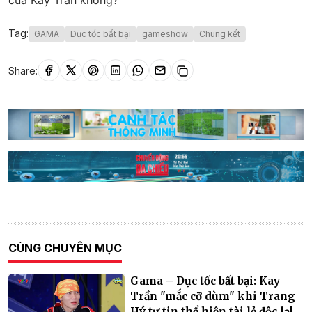
của Kay Trần không?
Tag:
GAMA
Dục tốc bất bại
gameshow
Chung kết
Share:
CÙNG CHUYÊN MỤC
Gama – Dục tốc bất bại: Kay
Trần "mắc cỡ dùm" khi Trang
Hý tự tin thể hiện tài lẻ độc lạ!