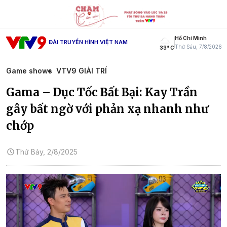
Hồ Chí Minh
ĐÀI TRUYỀN HÌNH VIỆT NAM
Thứ Sáu, 7/8/2026
33° C
Game shows
VTV9 GIẢI TRÍ
Gama – Dục Tốc Bất Bại: Kay Trần
gây bất ngờ với phản xạ nhanh như
chớp
Thứ Bảy, 2/8/2025