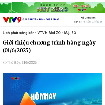
Hồ Chí Minh
ĐÀI TRUYỀN HÌNH VIỆT NAM
Thứ Sáu, 7/8/2026
33° C
Lịch phát sóng kênh VTV9
MẠI ZÔ - MẠI ZÔ
Giới thiệu chương trình hàng ngày
(01/6/2025)
Thứ Bảy, 31/5/2025