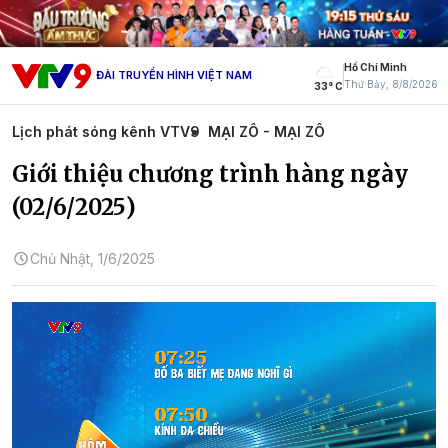
Hồ Chí Minh
ĐÀI TRUYỀN HÌNH VIỆT NAM
Thứ Bảy, 8/8/2026
33° C
Lịch phát sóng kênh VTV9
MẠI ZÔ - MẠI ZÔ
Giới thiệu chương trình hàng ngày
(02/6/2025)
Chủ Nhật, 1/6/2025