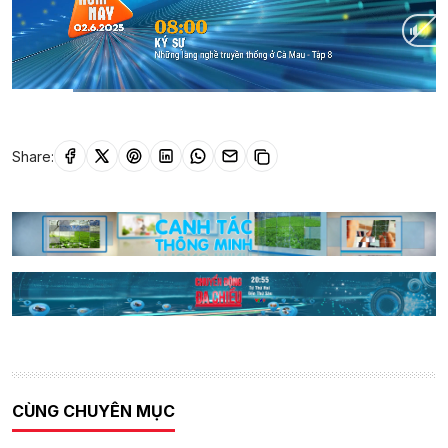
Current
0:12
/
Duration
1:22
Time
Share:
CÙNG CHUYÊN MỤC