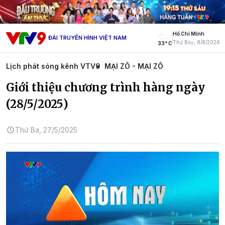
Hồ Chí Minh
ĐÀI TRUYỀN HÌNH VIỆT NAM
Thứ Bảy, 8/8/2026
33° C
Lịch phát sóng kênh VTV9
MẠI ZÔ - MẠI ZÔ
Giới thiệu chương trình hàng ngày
(28/5/2025)
Thứ Ba, 27/5/2025