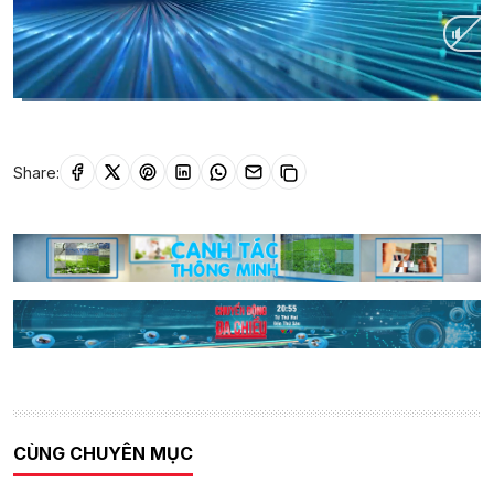
Current
0:01
/
Duration
1:27
Time
Share:
CÙNG CHUYÊN MỤC