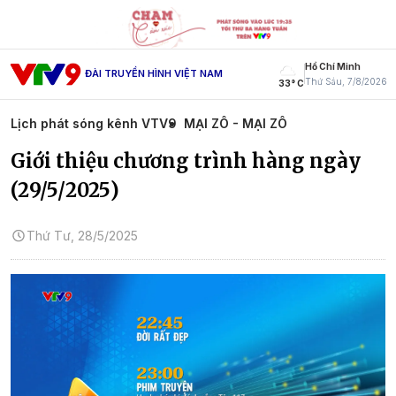
Hồ Chí Minh
ĐÀI TRUYỀN HÌNH VIỆT NAM
Thứ Sáu, 7/8/2026
33° C
Lịch phát sóng kênh VTV9
MẠI ZÔ - MẠI ZÔ
Giới thiệu chương trình hàng ngày
(29/5/2025)
Thứ Tư, 28/5/2025