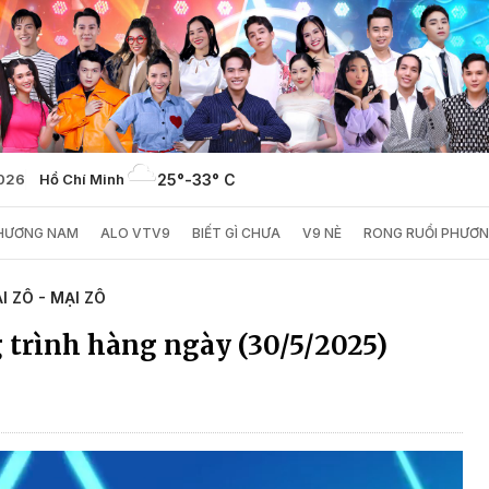
2026
Hồ Chí Minh
25°
-
33° C
PHƯƠNG NAM
ALO VTV9
BIẾT GÌ CHƯA
V9 NÈ
RONG RUỔI PHƯƠ
I ZÔ - MẠI ZÔ
 trình hàng ngày (30/5/2025)