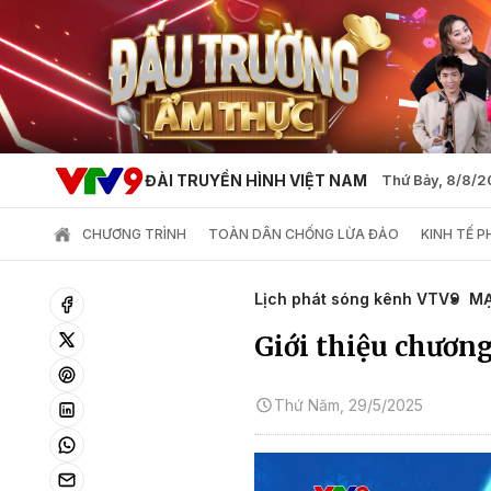
ĐÀI TRUYỀN HÌNH VIỆT NAM
Thứ Bảy, 8/8/
CHƯƠNG TRÌNH
TOÀN DÂN CHỐNG LỪA ĐẢO
KINH TẾ 
Lịch phát sóng kênh VTV9
MẠ
Giới thiệu chương
Thứ Năm, 29/5/2025