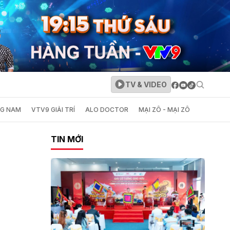
TV & VIDEO
NG NAM
VTV9 GIẢI TRÍ
ALO DOCTOR
MẠI ZÔ - MẠI ZÔ
TIN MỚI