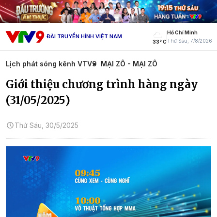
Hồ Chí Minh
ĐÀI TRUYỀN HÌNH VIỆT NAM
Thứ Sáu, 7/8/2026
33° C
Lịch phát sóng kênh VTV9
MẠI ZÔ - MẠI ZÔ
Giới thiệu chương trình hàng ngày
(31/05/2025)
Thứ Sáu, 30/5/2025