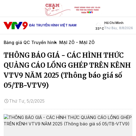
Hồ Chí Minh
ĐÀI TRUYỀN HÌNH VIỆT NAM
Thứ Bảy, 8/8/2026
33° C
Bảng giá QC Truyền hình
MẠI ZÔ - MẠI ZÔ
THÔNG BÁO GIÁ - CÁC HÌNH THỨC
QUẢNG CÁO LỒNG GHÉP TRÊN KÊNH
VTV9 NĂM 2025 (Thông báo giá số
05/TB-VTV9)
Thứ Tư, 5/2/2025