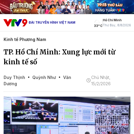
Hồ Chí Minh
ĐÀI TRUYỀN HÌNH VIỆT NAM
Thứ Bảy, 8/8/2026
33° C
Kinh tế Phương Nam
TP. Hồ Chí Minh: Xung lực mới từ
kinh tế số
Duy Thịnh
Quỳnh Như
Văn
Chủ Nhật,
Dương
15/2/2026