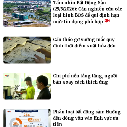
Tầm nhìn Bất Động Sản
(25/5/2026): Cần nghiên cứu các
loại hình BĐS để qui định hạn
mức tín dụng phù hợp
Cần tháo gỡ vướng mắc quy
định thời điểm xuất hóa đơn
Chi phí nền tảng tăng, người
bán xoay cách thích ứng
Phân loại bất động sản: Hướng
đến dòng vốn vào lĩnh vực ưu
tiên