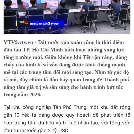
VTV9.vtv.vn - Đất nước vào xuân cũng là thời điểm
đầu tàu TP. Hồ Chí Minh kích hoạt những xung lực
tăng trưởng mới. Giữa không khí Tết rộn ràng, dòng
chảy của kinh tế số vẫn đang được khơi thông mạnh
mẽ tại các trung tâm đổi mới sáng tạo. Nhìn từ góc độ
vĩ mô, đây chính là đòn bẩy quan trọng để Thành phố
nâng tầm giá trị và sẵn sàng cho hành trình bứt tốc
trong năm 2026.
Tại Khu công nghiệp Tân Phú Trung, một khu đất rộng
gần 10 héc-ta đang được quy hoạch để phát triển tổ
hợp trung tâm dữ liệu và trí tuệ nhân tạo, với tổng vốn
đầu tư dự kiến gần 2 tỷ USD.