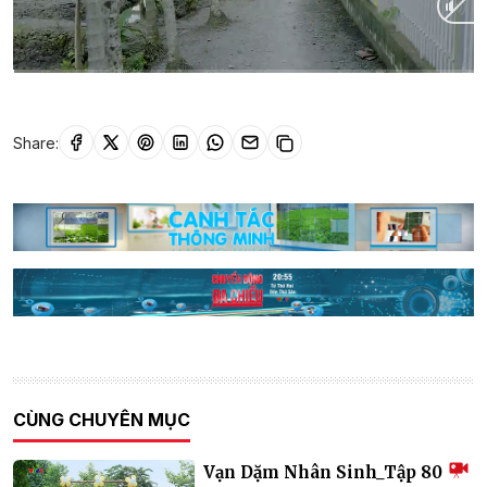
Current
0:02
/
Duration
23:41
Time
Share:
CÙNG CHUYÊN MỤC
Vạn Dặm Nhân Sinh_Tập 80