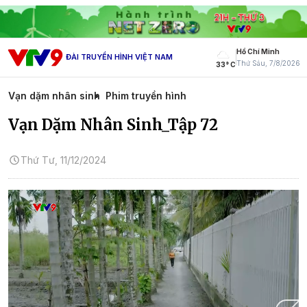
Hồ Chí Minh
ĐÀI TRUYỀN HÌNH VIỆT NAM
Thứ Sáu, 7/8/2026
33° C
Vạn dặm nhân sinh
Phim truyền hình
Vạn Dặm Nhân Sinh_Tập 72
Thứ Tư, 11/12/2024