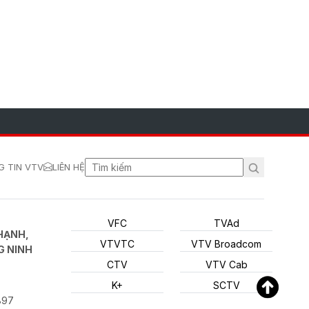
 TIN VTV
LIÊN HỆ
VFC
TVAd
HẠNH,
VTVTC
VTV Broadcom
G NINH
CTV
VTV Cab
K+
SCTV
897