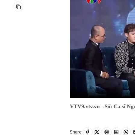
VTV9.vtv.vn - Số: Ca sĩ N
Share: