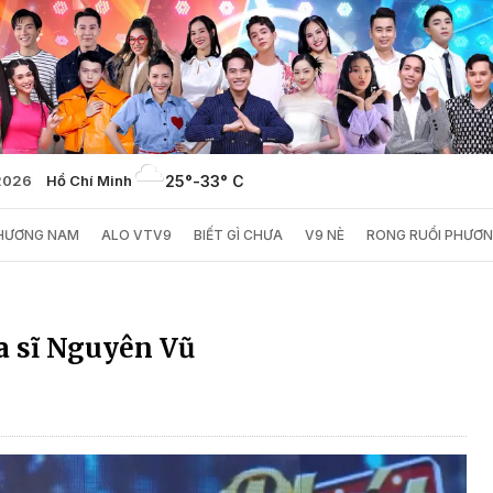
2026
Hồ Chí Minh
25°
-
33° C
PHƯƠNG NAM
ALO VTV9
BIẾT GÌ CHƯA
V9 NÈ
RONG RUỔI PHƯƠ
a sĩ Nguyên Vũ