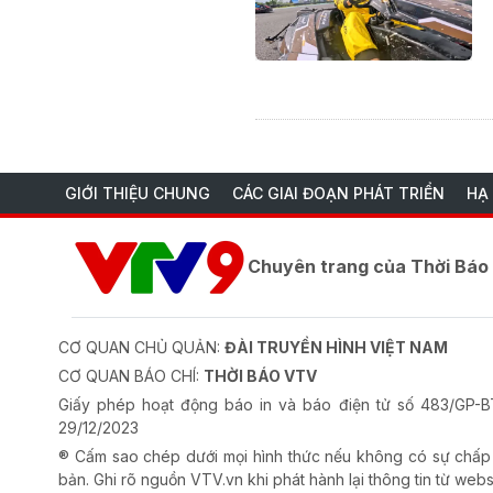
GIỚI THIỆU CHUNG
CÁC GIAI ĐOẠN PHÁT TRIỂN
HẠ
Chuyên trang của Thời Bá
CƠ QUAN CHỦ QUẢN:
ĐÀI TRUYỀN HÌNH VIỆT NAM
CƠ QUAN BÁO CHÍ:
THỜI BÁO VTV
Giấy phép hoạt động báo in và báo điện tử số 483/GP
29/12/2023
® Cấm sao chép dưới mọi hình thức nếu không có sự chấp
bản. Ghi rõ nguồn VTV.vn khi phát hành lại thông tin từ webs