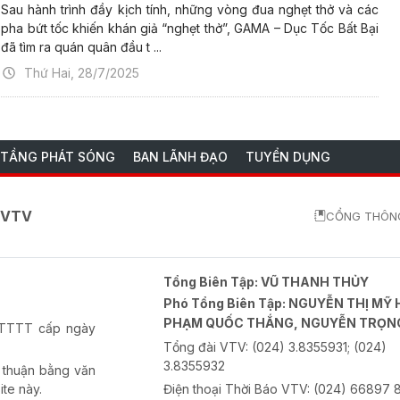
Sau hành trình đầy kịch tính, những vòng đua nghẹt thở và các
pha bứt tốc khiến khán giả “nghẹt thở”, GAMA – Dục Tốc Bất Bại
đã tìm ra quán quân đầu t ...
Thứ Hai, 28/7/2025
 TẦNG PHÁT SÓNG
BAN LÃNH ĐẠO
TUYỂN DỤNG
o VTV
CỔNG THÔNG
Tổng Biên Tập:
VŨ THANH THỦY
Phó Tổng Biên Tập:
NGUYỄN THỊ MỸ 
PHẠM QUỐC THẮNG, NGUYỄN TRỌN
-BTTTT cấp ngày
Tổng đài VTV:
(024) 3.8355931; (024)
3.8355932
 thuận bằng văn
ite này.
Điện thoại Thời Báo VTV:
(024) 66897 