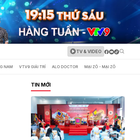
TV & VIDEO
NG NAM
VTV9 GIẢI TRÍ
ALO DOCTOR
MẠI ZÔ - MẠI ZÔ
TIN MỚI