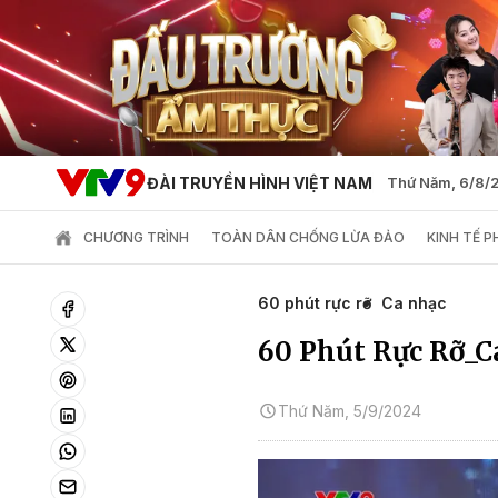
ĐÀI TRUYỀN HÌNH VIỆT NAM
Thứ Năm, 6/8/
CHƯƠNG TRÌNH
TOÀN DÂN CHỐNG LỪA ĐẢO
KINH TẾ 
60 phút rực rỡ
Ca nhạc
60 Phút Rực Rỡ_C
Thứ Năm, 5/9/2024