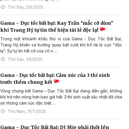
Thứ Bảy, 2/8/2025
Gama – Dục tốc bất bại: Kay Trần "mắc cỡ dùm"
khi Trang Hý tự tin thể hiện tài lẻ độc lạ!
Trong một khoảnh khắc thú vị của Gama - Dục Tốc Bất Bại,
Trang Hý khiến cả trường quay bật cười khi trổ tài lẻ cực "độc
lạ". Sự tự tin hết cỡ của cô n ...
Thứ Sáu, 1/8/2025
Gama - Dục tốc bất bại: Cảm xúc của 3 thí sinh
trước thềm chung kết
Vòng chung kết Gama – Dục Tốc Bất Bại đang đến gần, không
khí trở nên nóng hơn bao giờ hết. 3 thí sinh xuất sắc nhất đã chia
sẻ những cảm xúc đặc biệt ...
Thứ Năm, 31/7/2025
Gama – Dục Tốc Bất Bại: DJ Mie phải thốt lên