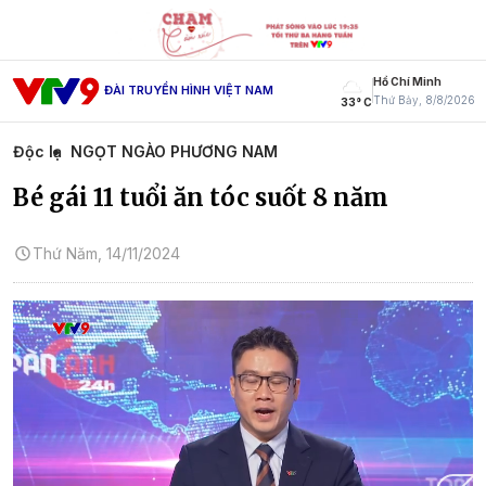
Hồ Chí Minh
ĐÀI TRUYỀN HÌNH VIỆT NAM
Thứ Bảy, 8/8/2026
33° C
Độc lạ
NGỌT NGÀO PHƯƠNG NAM
Bé gái 11 tuổi ăn tóc suốt 8 năm
Thứ Năm, 14/11/2024