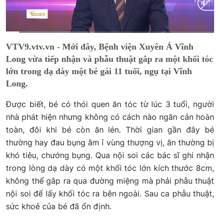
Current
0:02
/
Duration
0:30
VTV9.vtv.vn - Mới đây, Bệnh viện Xuyên Á Vĩnh
Time
Long vừa tiếp nhận và phẫu thuật gắp ra một khối tóc
lớn trong dạ dày một bé gái 11 tuổi, ngụ tại Vĩnh
Long.
Được biết, bé có thói quen ăn tóc từ lúc 3 tuổi, người
nhà phát hiện nhưng không có cách nào ngăn cản hoàn
toàn, đôi khi bé còn ăn lén. Thời gian gần đây bé
thường hay đau bụng âm ỉ vùng thượng vị, ăn thường bị
khó tiêu, chướng bụng. Qua nội soi các bác sĩ ghi nhận
trong lòng dạ dày có một khối tóc lớn kích thước 8cm,
không thể gắp ra qua đường miệng mà phải phẫu thuật
nội soi để lấy khối tóc ra bên ngoài. Sau ca phẫu thuật,
sức khoẻ của bé đã ổn định.