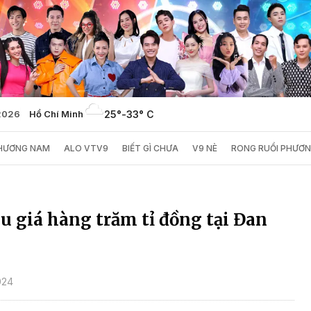
2026
Hồ Chí Minh
25°
-
33° C
PHƯƠNG NAM
ALO VTV9
BIẾT GÌ CHƯA
V9 NÈ
RONG RUỔI PHƯƠ
u giá hàng trăm tỉ đồng tại Đan
024