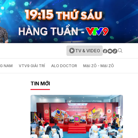
TV & VIDEO
NG NAM
VTV9 GIẢI TRÍ
ALO DOCTOR
MẠI ZÔ - MẠI ZÔ
TIN MỚI