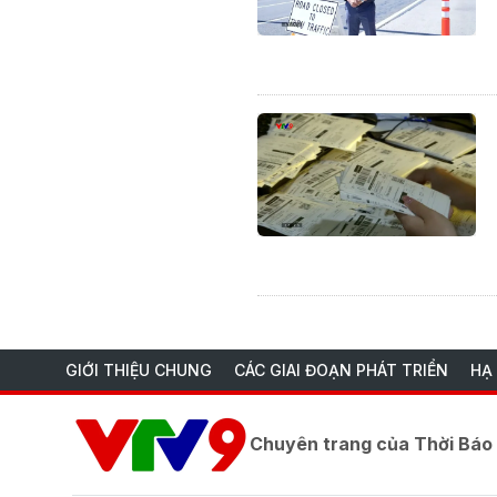
GIỚI THIỆU CHUNG
CÁC GIAI ĐOẠN PHÁT TRIỂN
HẠ
Chuyên trang của Thời Bá