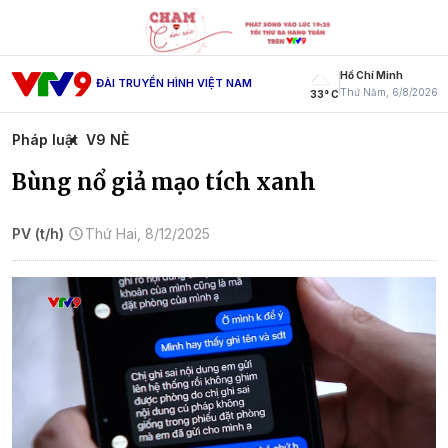
Hồ Chí Minh
ĐÀI TRUYỀN HÌNH VIỆT NAM
Thứ Năm, 6/8/2026
33° C
Pháp luật
V9 NÈ
Bùng nổ giả mạo tích xanh
PV (t/h)
Thứ Hai, 8/12/2025