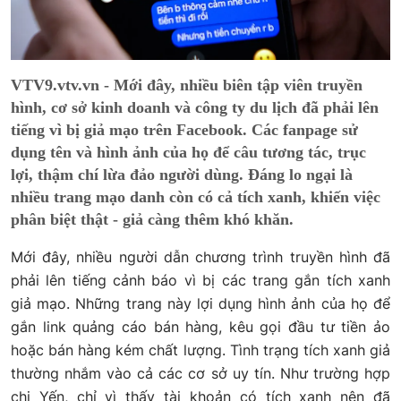
VTV9.vtv.vn - Mới đây, nhiều biên tập viên truyền
hình, cơ sở kinh doanh và công ty du lịch đã phải lên
tiếng vì bị giả mạo trên Facebook. Các fanpage sử
dụng tên và hình ảnh của họ để câu tương tác, trục
lợi, thậm chí lừa đảo người dùng. Đáng lo ngại là
nhiều trang mạo danh còn có cả tích xanh, khiến việc
phân biệt thật - giả càng thêm khó khăn.
Mới đây, nhiều người dẫn chương trình truyền hình đã
phải lên tiếng cảnh báo vì bị các trang gắn tích xanh
giả mạo. Những trang này lợi dụng hình ảnh của họ để
gắn link quảng cáo bán hàng, kêu gọi đầu tư tiền ảo
hoặc bán hàng kém chất lượng. Tình trạng tích xanh giả
thường nhắm vào cả các cơ sở uy tín. Như trường hợp
chị Yến, chỉ vì thấy tài khoản có tích xanh nên đã