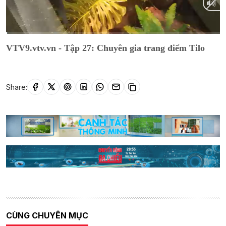
Current
0:08
/
Duration
26:00
VTV9.vtv.vn - Tập 27: Chuyên gia trang điểm Tilo
Time
Share:
CÙNG CHUYÊN MỤC