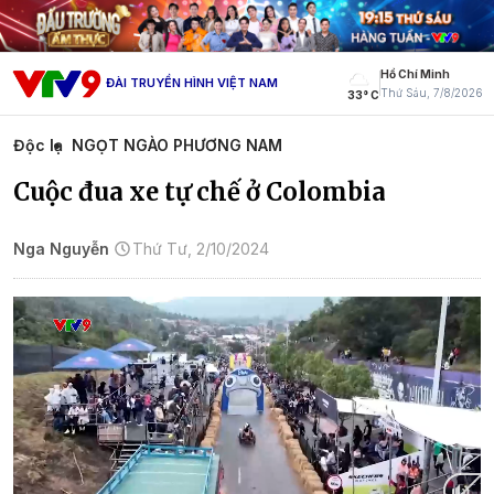
Hồ Chí Minh
ĐÀI TRUYỀN HÌNH VIỆT NAM
Thứ Sáu, 7/8/2026
33° C
Độc lạ
NGỌT NGÀO PHƯƠNG NAM
Cuộc đua xe tự chế ở Colombia
Nga Nguyễn
Thứ Tư, 2/10/2024