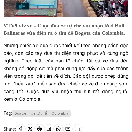
Current
0:16
/
Duration
0:53
VTV9.vtv.vn - Cuộc đua xe tự chế vui nhộn Red Bull
Time
Balineras vừa diễn ra ở thủ đô Bogota của Colombia.
Những chiếc xe đua được thiết kế theo phong cách độc
đáo, còn các tay đua thì diện trang phục vô cùng ngộ
nghĩnh. Theo luật của ban tổ chức, tất cả xe đua đều
không có động cơ mà phải dùng lực đẩy của các thành
viên trong đội để tiến về đích. Các đội được phép dùng
mọi "tiểu xảo" miễn sao đưa chiếc xe về đích càng sớm
càng tốt. Cuộc đua vui nhộn thu hút rất đông người
xem ở Colombia.
Tag:
Đua xe
xe tự chế
Colombia
Share: