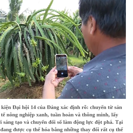
kiện Đại hội 14 của Đảng xác định rõ: chuyển từ sản
 tế nông nghiệp xanh, tuần hoàn và thông minh, lấy
 sáng tạo và chuyển đổi số làm động lực đột phá. Tại
ang được cụ thể hóa bằng những thay đổi rất cụ thể