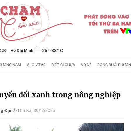
2026
Hồ Chí Minh
25°
-
33° C
PHƯƠNG NAM
ALO VTV9
BIẾT GÌ CHƯA
V9 NÈ
RONG RUỔI PHƯƠ
huyển đổi xanh trong nông nghiệp
g Đại
Thứ Ba, 30/12/2025