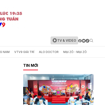
TV & VIDEO
NG NAM
VTV9 GIẢI TRÍ
ALO DOCTOR
MẠI ZÔ - MẠI ZÔ
TIN MỚI