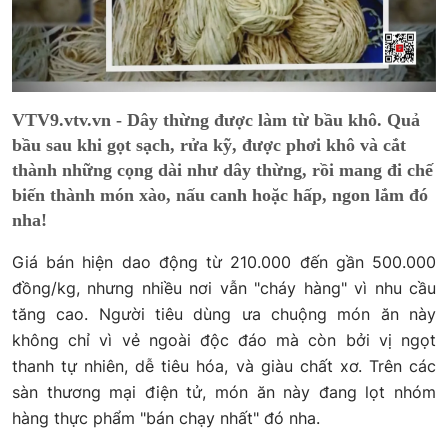
VTV9.vtv.vn - Dây thừng được làm từ bầu khô. Quả
bầu sau khi gọt sạch, rửa kỹ, được phơi khô và cắt
thành những cọng dài như dây thừng, rồi mang đi chế
biến thành món xào, nấu canh hoặc hấp, ngon lắm đó
nha!
Giá bán hiện dao động từ 210.000 đến gần 500.000
đồng/kg, nhưng nhiều nơi vẫn "cháy hàng" vì nhu cầu
tăng cao. Người tiêu dùng ưa chuộng món ăn này
không chỉ vì vẻ ngoài độc đáo mà còn bởi vị ngọt
thanh tự nhiên, dễ tiêu hóa, và giàu chất xơ. Trên các
sàn thương mại điện tử, món ăn này đang lọt nhóm
hàng thực phẩm "bán chạy nhất" đó nha.