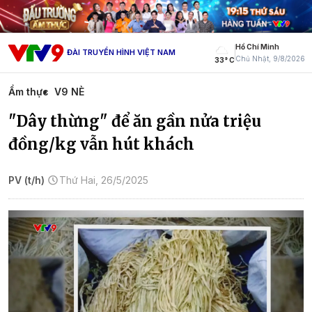
Hồ Chí Minh
ĐÀI TRUYỀN HÌNH VIỆT NAM
Chủ Nhật, 9/8/2026
33° C
Ẩm thực
V9 NÈ
"Dây thừng" để ăn gần nửa triệu
đồng/kg vẫn hút khách
PV (t/h)
Thứ Hai, 26/5/2025